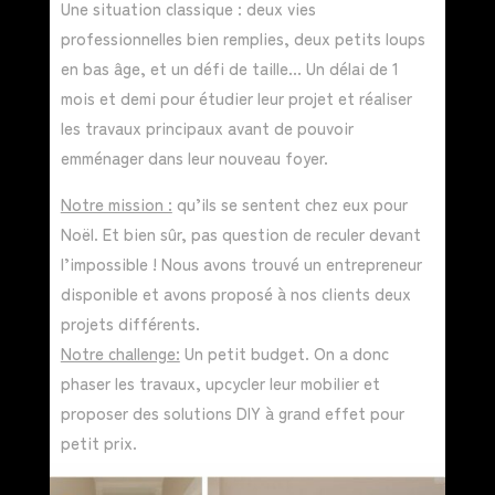
Une situation classique : deux vies
professionnelles bien remplies, deux petits loups
en bas âge, et un défi de taille… Un délai de 1
mois et demi pour étudier leur projet et réaliser
les travaux principaux avant de pouvoir
emménager dans leur nouveau foyer.
Notre mission :
qu’ils se sentent chez eux pour
Noël. Et bien sûr, pas question de reculer devant
l’impossible ! Nous avons trouvé un entrepreneur
disponible et avons proposé à nos clients deux
projets différents.
Notre challenge:
Un petit budget. On a donc
phaser les travaux, upcycler leur mobilier et
proposer des solutions DIY à grand effet pour
petit prix.